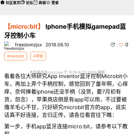
社区首页
论坛
商城
登录
【micro:bit】
Iphone手机模拟gamepad蓝
牙控制小车
0
freedomzjsx
2018.06.10
#micro:bit
#项目
本帖最后由 rzyzzxw 于 2018-6-10 16:06 编辑
看着各位大师研究App Inventor蓝牙控制Microbit小
车，再加上弄个手柄控制，感觉回到了童年啊，心痒
痒，奈何捧着iphone还没手柄（没货，要7月初有
货，怨念），苹果商店倒是有app可以用，不过要被
撸羊毛心不甘，只好研究microbit官方的app，说实
话真不好连接，言归正传，请各位看官往下瞧：
第一步，手机app蓝牙连接micro:bit，请参考以下教