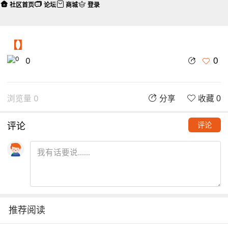
社区首页
论坛
商城
登录
【】
0
0
浏览量 0
分享
收藏 0
评论
评论
推荐阅读