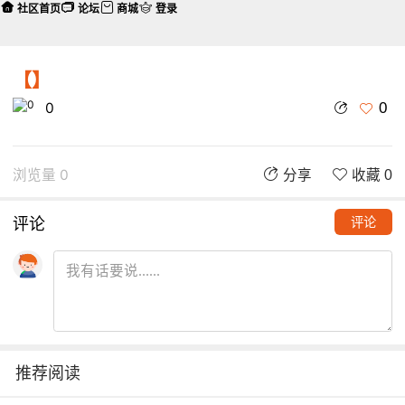
社区首页
论坛
商城
登录
【】
0
0
浏览量 0
分享
收藏 0
评论
评论
推荐阅读