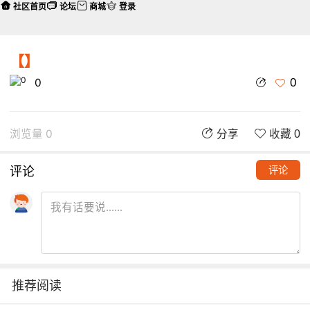
社区首页
论坛
商城
登录
【】
0
0
浏览量 0
分享
收藏 0
评论
评论
推荐阅读