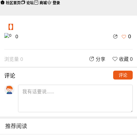
社区首页
论坛
商城
登录
【】
0
0
浏览量 0
分享
收藏 0
评论
评论
推荐阅读