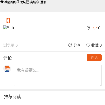
社区首页
论坛
商城
登录
【】
0
0
浏览量 0
分享
收藏 0
评论
评论
推荐阅读