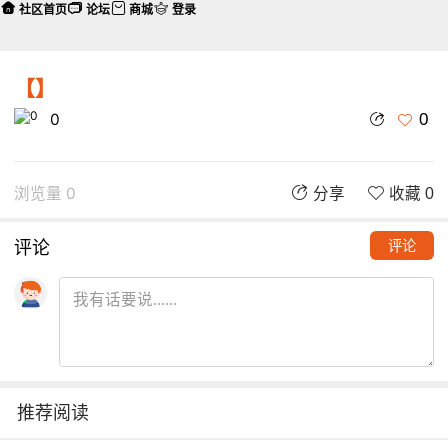
社区首页
论坛
商城
登录
【】
0
0
浏览量 0
分享
收藏 0
评论
评论
推荐阅读