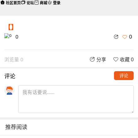
社区首页
论坛
商城
登录
【】
0
0
浏览量 0
分享
收藏 0
评论
评论
推荐阅读