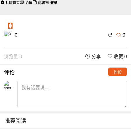
社区首页
论坛
商城
登录
【】
0
0
浏览量 0
分享
收藏 0
评论
评论
推荐阅读