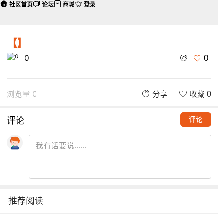
社区首页
论坛
商城
登录
【】
0
0
浏览量 0
分享
收藏 0
评论
评论
推荐阅读