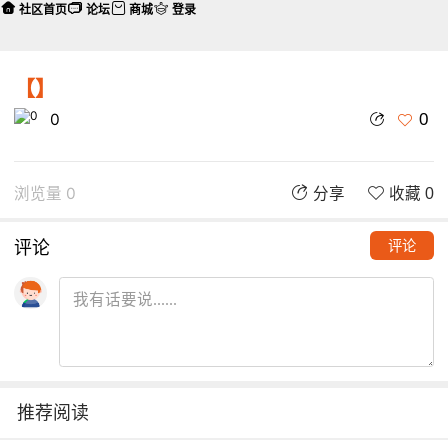
社区首页
论坛
商城
登录
【】
0
0
浏览量 0
分享
收藏 0
评论
评论
推荐阅读