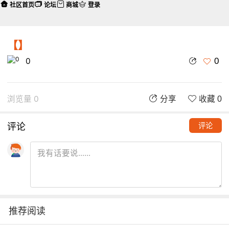
社区首页
论坛
商城
登录
【】
0
0
浏览量 0
分享
收藏 0
评论
评论
推荐阅读