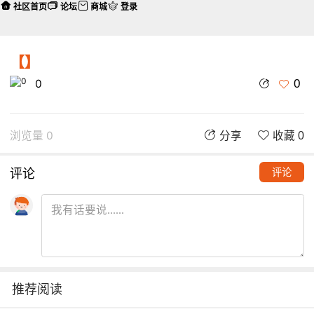
社区首页
论坛
商城
登录
【】
0
0
浏览量 0
分享
收藏 0
评论
评论
推荐阅读