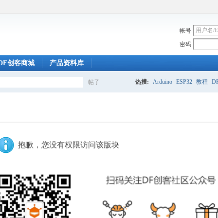
帐号
密码
DF创客商城
产品资料库
热搜:
Arduino
ESP32
教程
DF
帖子
搜
索
抱歉，您没有权限访问该版块