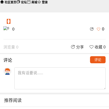
社区首页
论坛
商城
登录
【】
0
0
浏览量 0
分享
收藏 0
评论
评论
推荐阅读