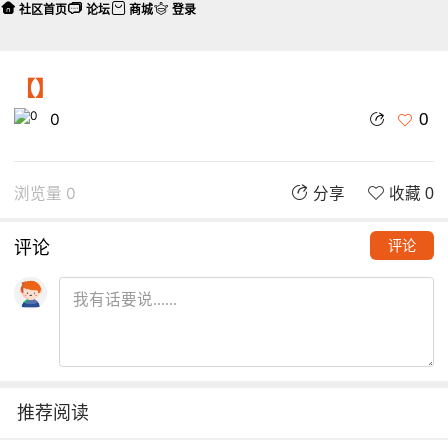
社区首页
论坛
商城
登录
【】
0
0
浏览量 0
分享
收藏 0
评论
评论
推荐阅读