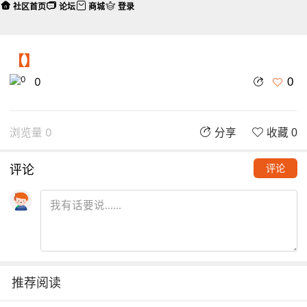
社区首页
论坛
商城
登录
【】
0
0
浏览量 0
分享
收藏 0
评论
评论
推荐阅读