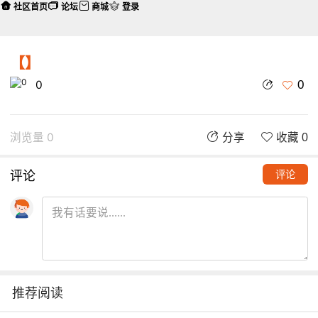
社区首页
论坛
商城
登录
【】
0
0
浏览量 0
分享
收藏 0
评论
评论
推荐阅读