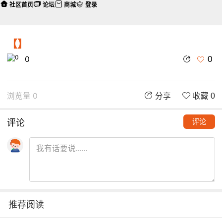
社区首页
论坛
商城
登录
【】
0
0
浏览量 0
分享
收藏 0
评论
评论
推荐阅读