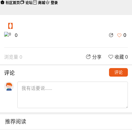
社区首页
论坛
商城
登录
【】
0
0
浏览量 0
分享
收藏 0
评论
评论
推荐阅读