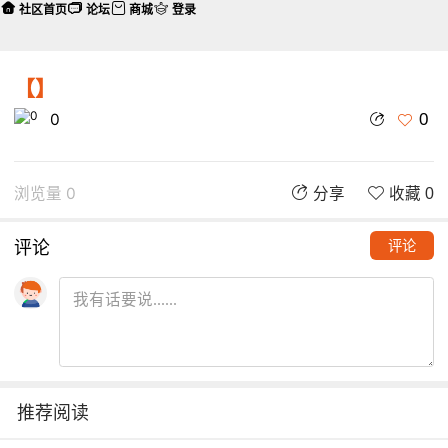
社区首页
论坛
商城
登录
【】
0
0
浏览量 0
分享
收藏 0
评论
评论
推荐阅读