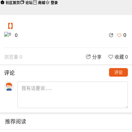
社区首页
论坛
商城
登录
【】
0
0
浏览量 0
分享
收藏 0
评论
评论
推荐阅读