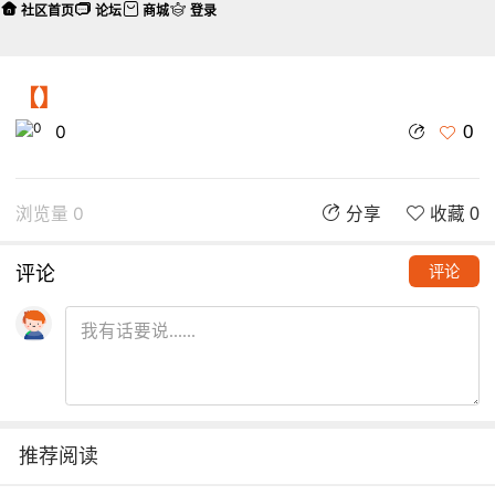
社区首页
论坛
商城
登录
【】
0
0
浏览量 0
分享
收藏 0
评论
评论
推荐阅读