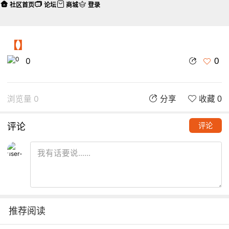
社区首页
论坛
商城
登录
【】
0
0
浏览量 0
分享
收藏 0
评论
评论
推荐阅读