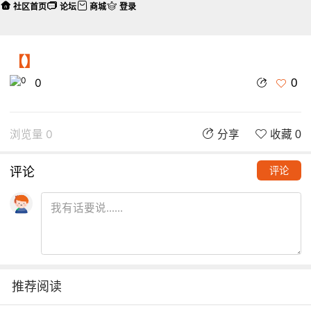
社区首页
论坛
商城
登录
【】
0
0
浏览量 0
分享
收藏 0
评论
评论
推荐阅读