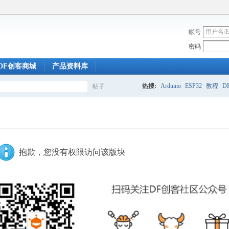
帐号
密码
DF创客商城
产品资料库
热搜:
Arduino
ESP32
教程
DF
帖子
搜
索
抱歉，您没有权限访问该版块