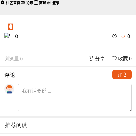
社区首页
论坛
商城
登录
【】
0
0
浏览量 0
分享
收藏 0
评论
评论
推荐阅读