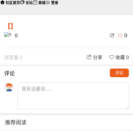
社区首页
论坛
商城
登录
【】
0
0
浏览量 0
分享
收藏 0
评论
评论
推荐阅读