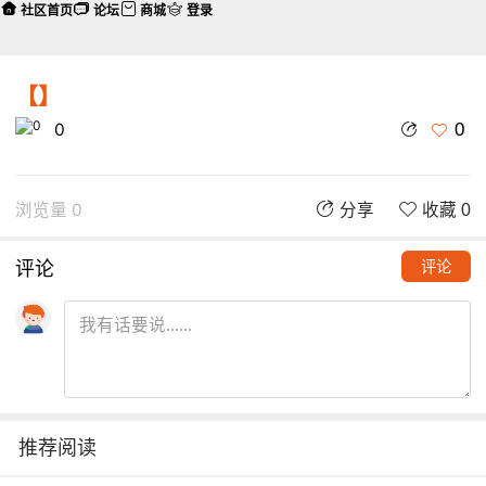
社区首页
论坛
商城
登录
【】
0
0
浏览量 0
分享
收藏 0
评论
评论
推荐阅读