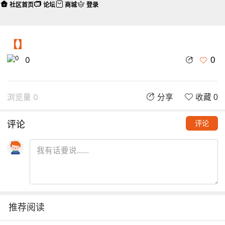
社区首页
论坛
商城
登录
【】
0
0
浏览量 0
分享
收藏 0
评论
评论
推荐阅读