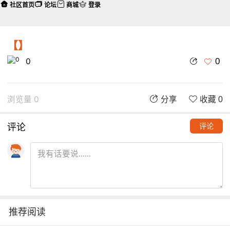
社区首页
论坛
商城
登录
【】
0
0
浏览量 0
分享
收藏 0
评论
评论
推荐阅读