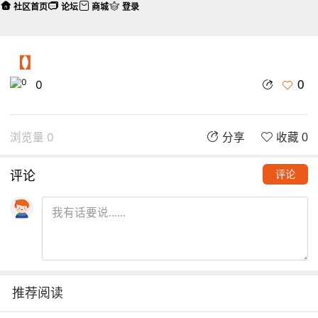
社区首页
论坛
商城
登录
【】
0
0
浏览量 0
分享
收藏 0
评论
评论
推荐阅读