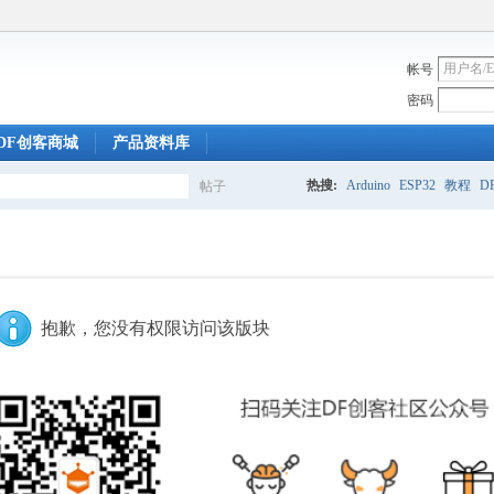
帐号
密码
DF创客商城
产品资料库
热搜:
Arduino
ESP32
教程
DF
帖子
搜
索
抱歉，您没有权限访问该版块