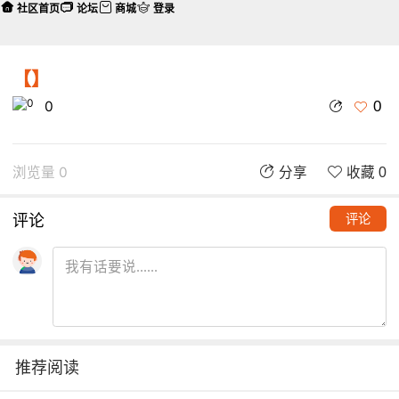
社区首页
论坛
商城
登录
【】
0
0
浏览量 0
分享
收藏 0
评论
评论
推荐阅读