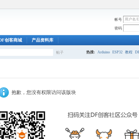
帐号
密码
DF创客商城
产品资料库
热搜:
Arduino
ESP32
教程
DF
帖子
搜
索
抱歉，您没有权限访问该版块