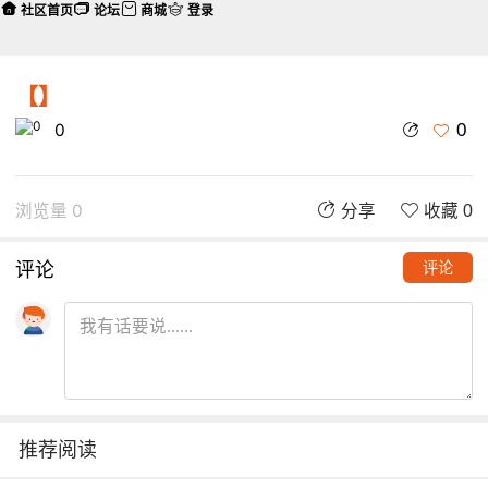
社区首页
论坛
商城
登录
【】
0
0
浏览量 0
分享
收藏 0
评论
评论
推荐阅读