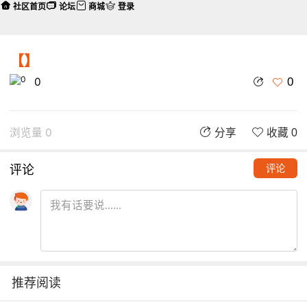
社区首页
论坛
商城
登录
【】
0
0
浏览量 0
分享
收藏 0
评论
评论
推荐阅读