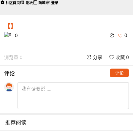
社区首页
论坛
商城
登录
【】
0
0
浏览量 0
分享
收藏 0
评论
评论
推荐阅读