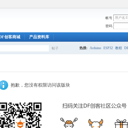
帐号
密码
DF创客商城
产品资料库
热搜:
Arduino
ESP32
教程
DF
帖子
搜
索
抱歉，您没有权限访问该版块