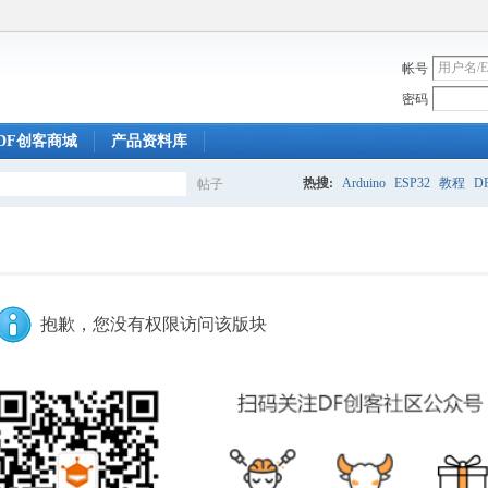
帐号
密码
DF创客商城
产品资料库
热搜:
Arduino
ESP32
教程
DF
帖子
搜
索
抱歉，您没有权限访问该版块