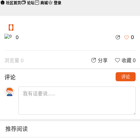
社区首页
论坛
商城
登录
【】
0
0
浏览量 0
分享
收藏 0
评论
评论
推荐阅读