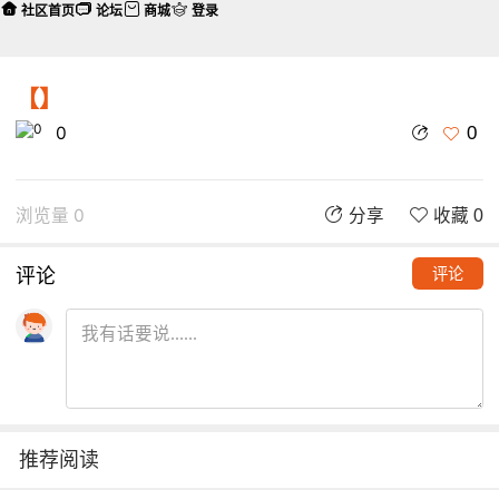
社区首页
论坛
商城
登录
【】
0
0
浏览量 0
分享
收藏 0
评论
评论
推荐阅读