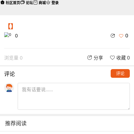
社区首页
论坛
商城
登录
【】
0
0
浏览量 0
分享
收藏 0
评论
评论
推荐阅读