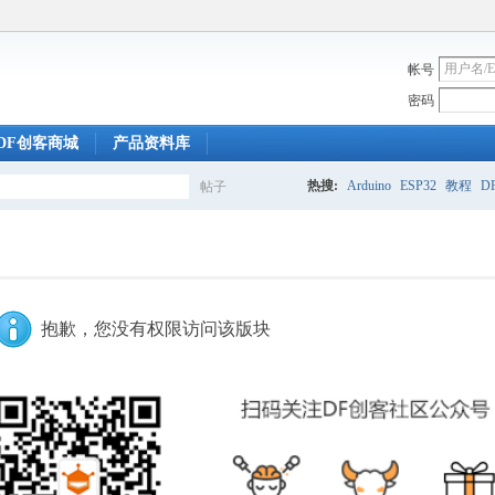
帐号
密码
DF创客商城
产品资料库
热搜:
Arduino
ESP32
教程
DF
帖子
搜
索
抱歉，您没有权限访问该版块