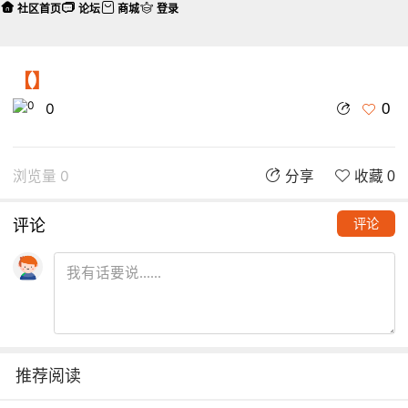
社区首页
论坛
商城
登录
【】
0
0
浏览量 0
分享
收藏 0
评论
评论
推荐阅读