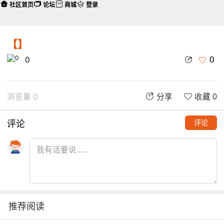
社区首页
论坛
商城
登录
【】
0
0
浏览量 0
分享
收藏 0
评论
评论
推荐阅读