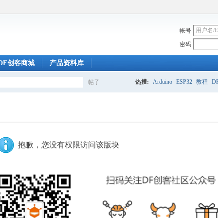
帐号
密码
DF创客商城
产品资料库
热搜:
Arduino
ESP32
教程
DF
帖子
搜
索
抱歉，您没有权限访问该版块