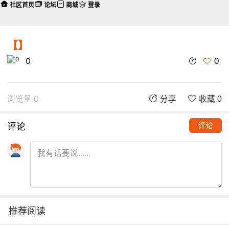
社区首页
论坛
商城
登录
【】
0
0
浏览量 0
分享
收藏 0
评论
评论
推荐阅读