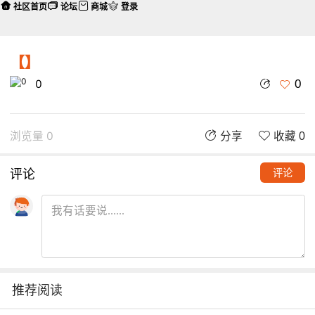
社区首页
论坛
商城
登录
【】
0
0
浏览量 0
分享
收藏 0
评论
评论
推荐阅读