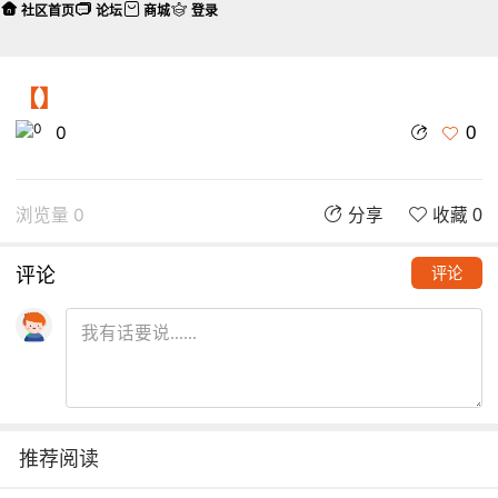
社区首页
论坛
商城
登录
【】
0
0
浏览量 0
分享
收藏 0
评论
评论
推荐阅读